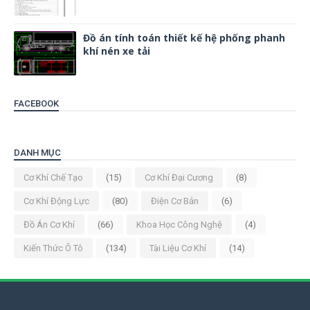
Đồ án tính toán thiết kế hệ phống phanh
khí nén xe tải
FACEBOOK
DANH MỤC
Cơ Khí Chế Tạo
(15)
Cơ Khí Đại Cương
(8)
Cơ Khí Động Lực
(80)
Điện Cơ Bản
(6)
Đồ Án Cơ Khí
(66)
Khoa Học Công Nghệ
(4)
Kiến Thức Ô Tô
(134)
Tài Liệu Cơ Khí
(14)