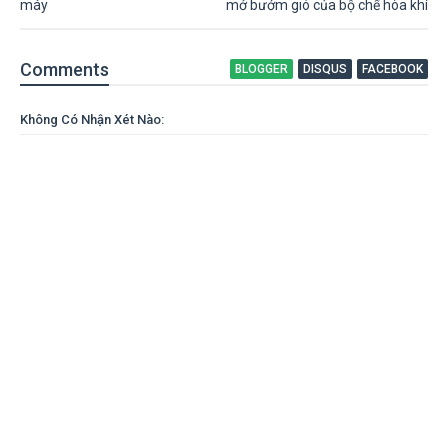
máy
mở bướm gió của bộ chế hòa khí
Comment
s
BLOGGER
DISQUS
FACEBOOK
Không Có Nhận Xét Nào: