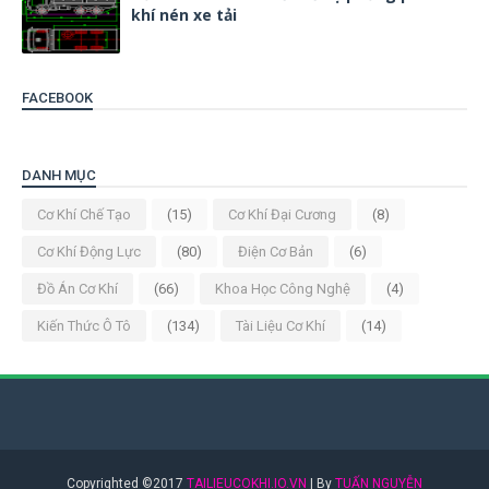
khí nén xe tải
FACEBOOK
DANH MỤC
Cơ Khí Chế Tạo
(15)
Cơ Khí Đại Cương
(8)
Cơ Khí Động Lực
(80)
Điện Cơ Bản
(6)
Đồ Án Cơ Khí
(66)
Khoa Học Công Nghệ
(4)
Kiến Thức Ô Tô
(134)
Tài Liệu Cơ Khí
(14)
Copyrighted ©2017
TAILIEUCOKHI.IO.VN
| By
TUẤN NGUYỄN