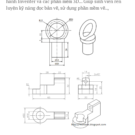
hành Inventer và cac phần mềm 3D... Giúp sinh viên rèn
luyện kỹ năng đọc bản vẽ, sử dụng phần mềm vẽ..,