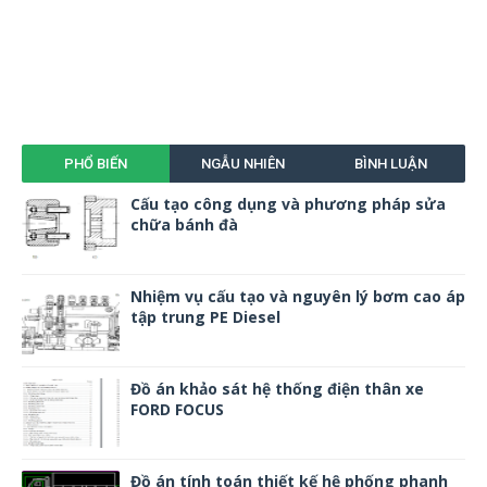
PHỔ BIẾN
NGẪU NHIÊN
BÌNH LUẬN
Cấu tạo công dụng và phương pháp sửa
chữa bánh đà
Nhiệm vụ cấu tạo và nguyên lý bơm cao áp
tập trung PE Diesel
Đồ án khảo sát hệ thống điện thân xe
FORD FOCUS
Đồ án tính toán thiết kế hệ phống phanh