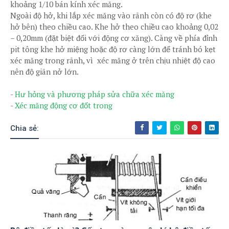
khoảng 1/10 bán kính xéc măng.
Ngoài độ hở, khi lắp xéc măng vào rãnh còn có độ rơ (khe
hở bên) theo chiều cao. Khe hở theo chiều cao khoảng 0,02
– 0,20mm (đặt biệt đối với động cơ xăng). Càng về phía đỉnh
pit tông khe hở miệng hoặc độ rơ càng lớn để tránh bó kẹt
xéc măng trong rãnh, vì xéc măng ở trên chịu nhiệt độ cao
nên độ giãn nở lớn.
-
Hư hỏng và phương pháp sửa chữa xéc măng
-
Xéc măng động cơ đốt trong
Chia sẻ: