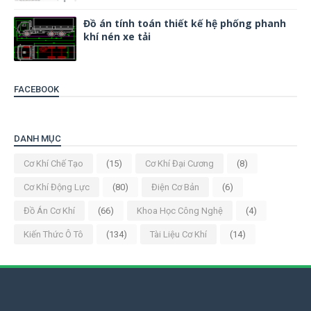
Đồ án tính toán thiết kế hệ phống phanh
khí nén xe tải
FACEBOOK
DANH MỤC
Cơ Khí Chế Tạo
(15)
Cơ Khí Đại Cương
(8)
Cơ Khí Động Lực
(80)
Điện Cơ Bản
(6)
Đồ Án Cơ Khí
(66)
Khoa Học Công Nghệ
(4)
Kiến Thức Ô Tô
(134)
Tài Liệu Cơ Khí
(14)