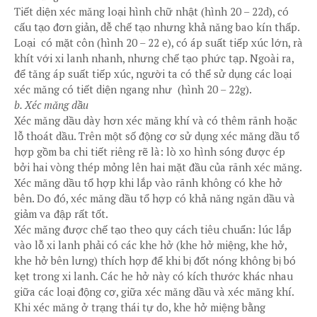
Tiết diện xéc măng loại hình chữ nhật (hình 20 – 22d), có
cấu tạo đơn giản, dễ chế tạo nhưng khả năng bao kín thấp.
Loại có mặt côn (hình 20 – 22 e), có áp suất tiếp xúc lớn, rà
khít với xi lanh nhanh, nhưng chế tạo phức tạp. Ngoài ra,
để tăng áp suất tiếp xúc, người ta có thể sử dụng các loại
xéc măng có tiết diện ngang như (hình 20 – 22g).
b. Xéc măng dầu
Xéc măng dầu dày hơn xéc măng khí và có thêm rãnh hoặc
lỗ thoát dầu. Trên một số động cơ sử dụng xéc măng dầu tổ
hợp gồm ba chi tiết riêng rẽ là: lò xo hình sóng được ép
bởi hai vòng thép mỏng lên hai mặt đầu của rãnh xéc măng.
Xéc măng dầu tổ hợp khi lắp vào rãnh không có khe hở
bên. Do đó, xéc măng dầu tổ hợp có khả năng ngăn dầu và
giảm va đập rất tốt.
Xéc măng được chế tạo theo quy cách tiêu chuẩn: lúc lắp
vào lỗ xi lanh phải có các khe hở (khe hở miệng, khe hở,
khe hở bên lưng) thích hợp để khi bị đốt nóng không bị bó
kẹt trong xi lanh. Các he hở này có kích thước khác nhau
giữa các loại động cơ, giữa xéc măng dầu và xéc măng khí.
Khi xéc măng ở trạng thái tự do, khe hở miệng bằng