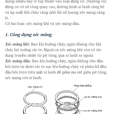
măng nhiều hay ít tuỳ thuộc vào loại động cơ. Thường các
động cơ có số vòng quay cao, đường kính xi lanh càng bé
và áp suất khí cháy càng nhỏ thì số lượng xéc măng càng
ít.
Có hai loại: xéc măng khí và xéc măng dầu.
1. Công dụng xéc măng
Xéc măng khí:
Bao kín buồng cháy, ngăn không cho khí
cháy lọt xuống các te. Ngoài ra xéc măng khí còn có tác
dụng truyền nhiệt từ pit tông, qua xi lanh ra ngoài.
Xéc măng dầu:
Bao kín buồng cháy, ngăn không cho dầu
bôi trơn từ dưới các te sục lên buồng cháy và phân bố đều
dầu bôi trơn trên mặt xi lanh để giảm ma sát giữa pit tông,
xéc măng với xi lanh.