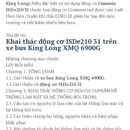
King Long
).Điều đặc biệt xe sử dụng động cơ
Cummin
ISDe210 31
thuộc loại động cơ Common rail được sản xuất
theo tiêu chuẩn khí thải EURO III giảm tác hại đến môi
trường và tiết kiệm nhiên liệu hơn.
Tên đề tài:
Khai thác động cơ ISDe210 31 trên
xe bus King Long XMQ 6900G
Những chương mục chính:
LỜI NÓI ĐẦU
Chương 1: TỔNG QUAN
1.1. Giới thiệu về
xe bus King Long XMQ 6900G
.
1.2.Giới thiệu về
động cơ ISDe210 31
.
Chương 2: KHAI THÁC ĐỘNG CƠ ISDe210 31(PHẦN HỆ
THỐNG LÀM MÁT VÀ HỆ THỐNG BÔI TRƠN).
2.1. Cấu tạo và nguyên lý làm việc của hệ thống làm mát và
hệ thống bôi trơn.
2.2. Các triệu chứng hư hỏng, nguyên nhân và biện pháp
khắc phục.
2.3. Bảo dưỡng kỹ thuật hệ thống làm mát và hệ thống bôi