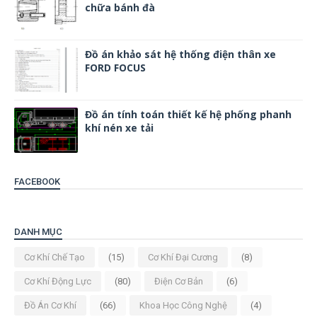
chữa bánh đà
Đồ án khảo sát hệ thống điện thân xe
FORD FOCUS
Đồ án tính toán thiết kế hệ phống phanh
khí nén xe tải
FACEBOOK
DANH MỤC
Cơ Khí Chế Tạo
(15)
Cơ Khí Đại Cương
(8)
Cơ Khí Động Lực
(80)
Điện Cơ Bản
(6)
Đồ Án Cơ Khí
(66)
Khoa Học Công Nghệ
(4)