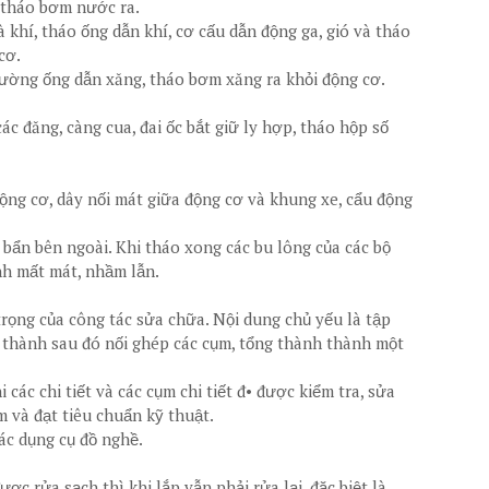
 tháo bơm nước ra.
 khí, tháo ống dẫn khí, cơ cấu dẫn động ga, gió và tháo
cơ.
ường ống dẫn xăng, tháo bơm xăng ra khỏi động cơ.
c đăng, càng cua, đai ốc bắt giữ ly hợp, tháo hộp số
ộng cơ, dây nối mát giữa động cơ và khung xe, cẩu động
 bẩn bên ngoài. Khi tháo xong các bu lông của các bộ
ánh mất mát, nhầm lẫn.
rọng của công tác sửa chữa. Nội dung chủ yếu là tập
g thành sau đó nối ghép các cụm, tổng thành thành một
các chi tiết và các cụm chi tiết đ• được kiểm tra, sửa
 và đạt tiêu chuẩn kỹ thuật.
ác dụng cụ đồ nghề.
ược rửa sạch thì khi lắp vẫn phải rửa lại, đặc biệt là