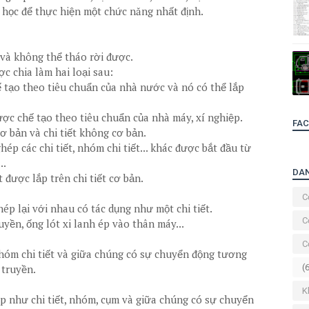
 học để thực hiện một chức năng nhất định.
 và không thể tháo rời được.
ợc chia làm hai loại sau:
hế tạo theo tiêu chuẩn của nhà nước và nó có thể lắp
được chế tạo theo tiêu chuẩn của nhà máy, xí nghiệp.
FA
cơ bản và chi tiết không cơ bản.
ghép các chi tiết, nhóm chi tiết... khác được bắt đầu từ
..
DA
t được lắp trên chi tiết cơ bản.
C
hép lại với nhau có tác dụng như một chi tiết.
C
yền, ống lót xi lanh ép vào thân máy...
C
 nhóm chi tiết và giữa chúng có sự chuyển động tương
 truyền.
(
K
p như chi tiết, nhóm, cụm và giữa chúng có sự chuyển