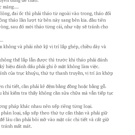
huyên dùng để tháo.
c măng....
 lông, đai ốc thì phải tháo từ ngoài vào trong, tháo đối
ng tháo lần lượt từ bên này sang bên kia. đầu tiên
 vòng, sau đó mới tháo từng cái, như vậy sẽ tránh cho
..
 không và phải nhớ kỹ vị trí lắp ghép, chiều dày và
 không thể lắp lẫn được thì trước khi tháo phải đánh
c ký hiệu đánh dấu phải ghi ở mặt không làm việc.
ính của trục khuỷu, thứ tự thanh truyền, vị trí ăn khớp
n chi tiết, cần phải kê đệm bằng đồng hoặc bằng gỗ.
u khi kiểm tra thấy không cần sửa chữa mà vẫn tiếp tục
ương pháp khác nhau nên xếp riêng từng loại.
i phân loại, sắp xếp theo thứ tự cẩn thận và phải giữ
 để lâu cần phải bôi mỡ vào mặt các chi tiết và cất giữ
à tránh mất mát.