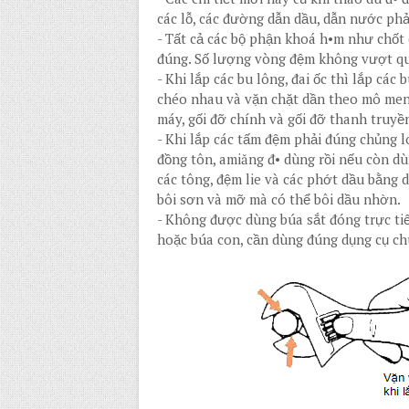
các lỗ, các đường dẫn dầu, dẫn nước phả
-
Tất cả các bộ phận khoá h•m như chốt c
đúng. Số lượng vòng đệm không vượt qu
-
Khi lắp các bu lông, đai ốc thì lắp các
chéo nhau và vặn chặt dần theo mô men
máy, gối đỡ chính và gối đỡ thanh truy
-
Khi lắp các tấm đệm phải đúng chủng l
đồng tôn, amiăng đ• dùng rồi nếu còn d
các tông, đệm lie và các phớt dầu bằng 
bôi sơn và mỡ mà có thể bôi dầu nhờn.
-
Không được dùng búa sắt đóng trực tiế
hoặc búa con, cần dùng đúng dụng cụ ch