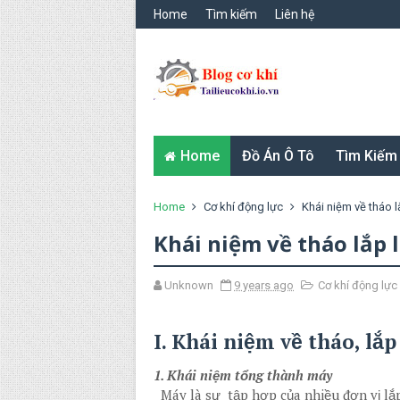
Home
Tìm kiếm
Liên hệ
Home
Đồ Án Ô Tô
Tìm Kiếm
Home
Cơ khí động lực
Khái niệm về tháo l
Khái niệm về tháo lắp l
Unknown
9 years ago
Cơ khí động lực
I. Khái niệm về tháo, lắ
1. Khái niệm tổng thành máy
Máy là sự tập hợp của nhiều đơn vị lắp g