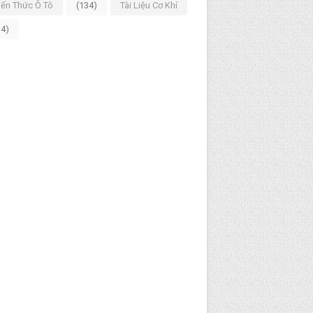
iến Thức Ô Tô
(134)
Tài Liệu Cơ Khí
14)