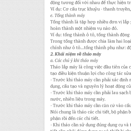
động tương đối với nhau để thực hiện t
Ví dụ: Cơ cấu trục khuỷu - thanh truyền,
e. Tổng thành máy
Tổng thành là tập hợp nhiều đơn vị lắp g
hoàn thành một nhiệm vụ nào đó.
Ví dụ: tổng thành ô tô, tổng thành động
Trong tổng thành được chia làm hai loạ
chính như ô tô...tổng thành phụ như: độ
2. Khái niệm về tháo máy
a. Các chú ý khi tháo máy
Tháo lắp máy là công việc đầu tiên của 
tạo điều kiện thuận lợi cho công tác sử
-
Trước khi tháo máy cần phải xác định 
dụng, cấu tạo và nguyên lý hoạt động củ
-
Trước khi tháo máy cần phải lau sạch b
nước, nhiên liệu trong máy.
-
Trước khi tháo máy cần căn cứ vào cấu 
Nói chung là tháo các chi tiết, bộ phận 
phận rồi đến các chi tiết.
-
Khi tháo cần sử dụng đúng dụng cụ và 