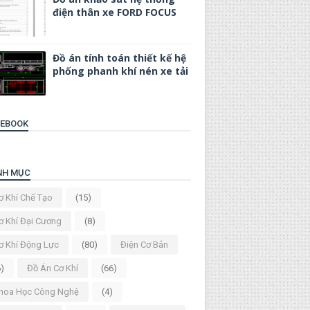
điện thân xe FORD FOCUS
Đồ án tính toán thiết kế hệ
phống phanh khí nén xe tải
CEBOOK
NH MỤC
ơ Khí Chế Tạo
(15)
ơ Khí Đại Cương
(8)
ơ Khí Động Lực
(80)
Điện Cơ Bản
6)
Đồ Án Cơ Khí
(66)
hoa Học Công Nghệ
(4)