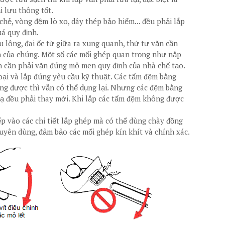
i lưu thông tốt.
hẻ, vòng đệm lò xo, dây thép bảo hiểm... đều phải lắp
á quy định.
 bu lông, đai ốc từ giữa ra xung quanh, thứ tự vặn cần
 của chúng. Một số các mối ghép quan trọng như nắp
ền cần phải vặn đúng mô men quy định của nhà chế tạo.
oại và lắp đúng yêu cầu kỹ thuật. Các tấm đệm bằng
ùng được thì vẫn có thể dụng lại. Nhưng các đệm bằng
dạ đều phải thay mới. Khi lắp các tấm đệm không được
p vào các chi tiết lắp ghép mà có thể dùng chày đồng
uyên dùng, đảm bảo các mối ghép kín khít và chính xác.