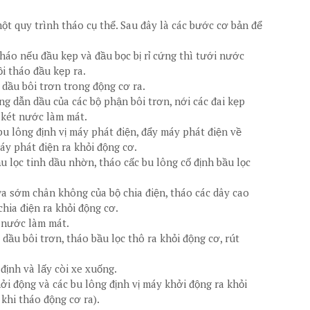
ột quy trình tháo cụ thể. Sau đây là các bước cơ bản để
háo nếu đầu kẹp và đầu bọc bị rỉ cứng thì tưới nước
i tháo đầu kẹp ra.
dầu bôi trơn trong động cơ ra.
ng dẫn dầu của các bộ phận bôi trơn, nới các đai kẹp
 két nước làm mát.
bu lông định vị máy phát điện, đẩy máy phát điện về
áy phát điện ra khỏi động cơ.
 lọc tinh dầu nhờn, tháo cấc bu lông cố định bầu lọc
ửa sớm chân không của bộ chia điện, tháo các dây cao
chia điện ra khỏi động cơ.
ộ nước làm mát.
ầu bôi trơn, tháo bầu lọc thô ra khỏi động cơ, rút
 định và lấy còi xe xuống.
i động và các bu lông định vị máy khởi động ra khỏi
khi tháo động cơ ra).