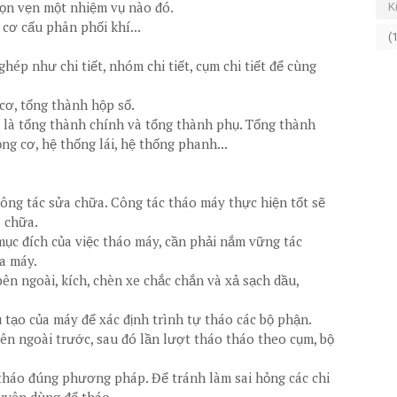
rọn vẹn một nhiệm vụ nào đó.
K
 cơ cấu phân phối khí...
(
hép như chi tiết, nhóm chi tiết, cụm chi tiết để cùng
 cơ, tổng thành hộp số.
i là tổng thành chính và tổng thành phụ. Tổng thành
ng cơ, hệ thống lái, hệ thống phanh...
công tác sửa chữa. Công tác tháo máy thực hiện tốt sẽ
a chữa.
mục đích của việc tháo máy, cần phải nắm vững tác
a máy.
ên ngoài, kích, chèn xe chắc chắn và xả sạch dầu,
tạo của máy để xác định trình tự tháo các bộ phận.
bên ngoài trước, sau đó lần lượt tháo tháo theo cụm, bộ
tháo đúng phương pháp. Để tránh làm sai hỏng các chi