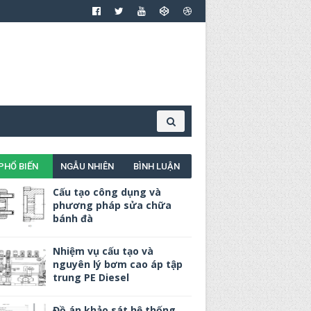
PHỔ BIẾN
NGẪU NHIÊN
BÌNH LUẬN
Cấu tạo công dụng và
phương pháp sửa chữa
bánh đà
Nhiệm vụ cấu tạo và
nguyên lý bơm cao áp tập
trung PE Diesel
Đồ án khảo sát hệ thống