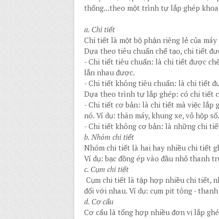
thống...theo một trình tự lắp ghép khoa
a. Chi tiết
Chi tiết là một bộ phận riêng lẻ của máy
Dựa theo tiêu chuẩn chế tạo, chi tiết đư
-
Chi tiết tiêu chuẩn: là chi tiết được c
lẫn nhau được.
-
Chi tiết không tiêu chuẩn: là chi tiết 
Dựa theo trình tự lắp ghép: có chi tiết 
-
Chi tiết cơ bản: là chi tiết mà việc lắp 
nó. Ví dụ: thân máy, khung xe, vỏ hộp số.
-
Chi tiết không cơ bản: là những chi tiế
b. Nhóm chi tiết
Nhóm chi tiết là hai hay nhiều chi tiết g
Ví dụ: bạc đồng ép vào đầu nhỏ thanh tru
c. Cụm chi tiết
Cụm chi tiết là tập hợp nhiều chi tiết,
đối với nhau. Ví dụ: cụm pit tông - thanh
d. Cơ cấu
Cơ cấu là tổng hợp nhiều đơn vị lắp ghé