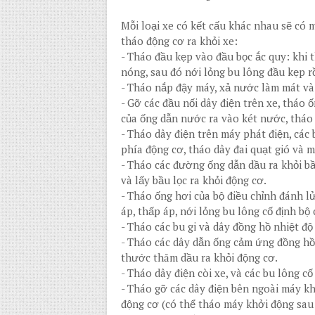
Mỗi loại xe có kết cấu khác nhau sẽ có m
tháo động cơ ra khỏi xe:
-
Tháo đầu kẹp vào đầu bọc ắc quy: khi t
nóng, sau đó nới lỏng bu lông đầu kẹp rồ
-
Tháo nắp đậy máy, xả nước làm mát và 
-
Gỡ các đầu nối dây điện trên xe, tháo ố
của ống dẫn nước ra vào két nước, tháo
-
Tháo dây điện trên máy phát điện, các 
phía động cơ, tháo dây đai quạt gió và m
-
Tháo các đường ống dẫn dầu ra khỏi bầu
và lấy bầu lọc ra khỏi động cơ.
-
Tháo ống hơi của bộ điều chỉnh đánh l
áp, thấp áp, nới lỏng bu lông cố định bộ 
-
Tháo các bu gi và dây đồng hồ nhiệt đ
-
Tháo các dây dẫn ống cảm ứng đồng hồ d
thước thăm dầu ra khỏi động cơ.
-
Tháo dây điện còi xe, và các bu lông cố
-
Tháo gỡ các dây điện bên ngoài máy khở
động cơ (có thể tháo máy khởi động sau 