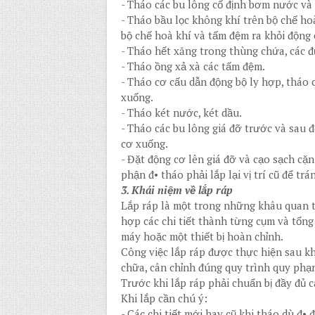
-
Tháo các bu lông cố định bơm nước và
-
Tháo bầu lọc không khí trên bộ chế hoà
bộ chế hoà khí và tấm đệm ra khỏi động 
-
Tháo hết xăng trong thùng chứa, các đ
-
Tháo ồng xả xà các tấm đệm.
-
Tháo cơ cấu dẫn động bộ ly hợp, tháo cá
xuống.
-
Tháo két nước, két dầu.
-
Tháo các bu lông giá đỡ trước và sau đ
cơ xuống.
-
Đặt động cơ lên giá đỡ và cạo sạch cặn
phận đ• tháo phải lắp lại vị trí cũ để tr
3. Khái niệm về lắp ráp
Lắp ráp là một trong những khâu quan t
hợp các chi tiết thành từng cụm và tổn
máy hoặc một thiết bị hoàn chỉnh.
Công việc lắp ráp được thực hiện sau khi 
chữa, cân chỉnh đúng quy trình quy phạm
Trước khi lắp ráp phải chuẩn bị đầy đủ c
Khi lắp cần chú ý:
-
Các chi tiết mới hay cũ khi tháo dù đ• đ