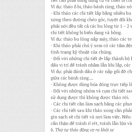
tiết cần phải dùng dụng cụ và thiết bị c
Ví dụ: tháo ổ bi, tháo bánh răng, tháo xé
-
Khi tháo các chi tiết lắp bằng nhiều bu
xứng theo đường chéo góc, tuyệt đối khô
phải nới đều tất cả các bu lông từ 1 – 2
chi tiết không bị biến dạng và hỏng.
Ví dụ: tháo bu lông nắp máy, tháo các te.
-
Khi tháo phải chú ý xem có các tấm đệm
tình trạng kỹ thuật của chúng.
-
Đối với những chi tiết đ• lắp thành bộ
dấu vị trí để tránh nhầm lẫn khi lắp, cá
Ví dụ: phải đánh dấu ở các nắp gối đỡ ch
giữa các bánh răng....
-
Không được dùng búa đóng trực tiếp lê
-
Đối với những nhóm và cụm chi tiết sa
sử dụng được thì không được tháo rời.
-
Các chi tiết cần làm sạch bằng các ph
-
Các chi tiết sau khi tháo xong cần phả
gìn sạch sẽ chi tiết và nơi làm việc. Nếu
cẩn thận để tránh rỉ rét, tránh lẫn lộn v
b. Thứ tự tháo động cơ ra khỏi xe