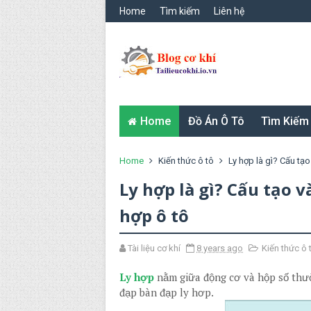
Home
Tìm kiếm
Liên hệ
Home
Đồ Án Ô Tô
Tìm Kiếm
Home
Kiến thức ô tô
Ly hợp là gì? Cấu tạo
Ly hợp là gì? Cấu tạo 
hợp ô tô
Tài liệu cơ khí
8 years ago
Kiến thức ô 
Ly hợp
nằm giữa động cơ và hộp số thườ
đạp bàn đạp ly hơp.