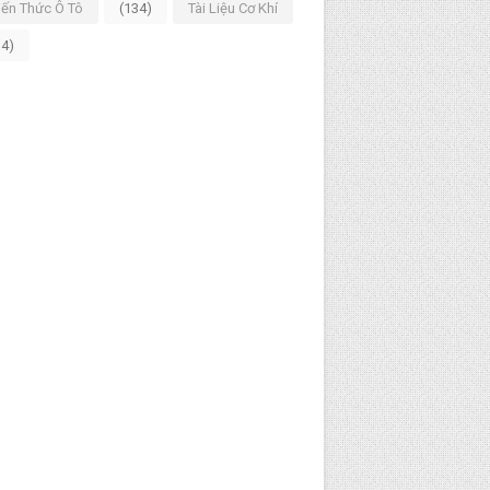
iến Thức Ô Tô
(134)
Tài Liệu Cơ Khí
14)