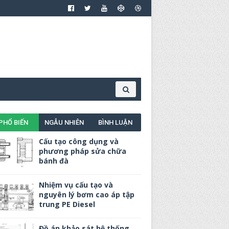
PHỔ BIẾN
NGẪU NHIÊN
BÌNH LUẬN
Cấu tạo công dụng và
phương pháp sửa chữa
bánh đà
Nhiệm vụ cấu tạo và
nguyên lý bơm cao áp tập
trung PE Diesel
Đồ án khảo sát hệ thống