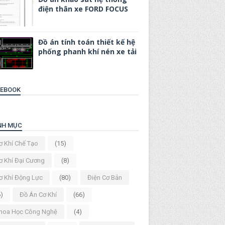
điện thân xe FORD FOCUS
Đồ án tính toán thiết kế hệ
phống phanh khí nén xe tải
CEBOOK
NH MỤC
ơ Khí Chế Tạo
(15)
ơ Khí Đại Cương
(8)
ơ Khí Động Lực
(80)
Điện Cơ Bản
6)
Đồ Án Cơ Khí
(66)
hoa Học Công Nghệ
(4)