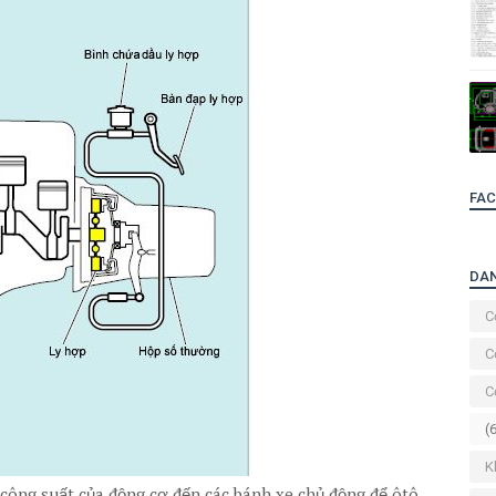
FA
DA
C
C
C
(
K
công suất của động cơ đến các bánh xe chủ động để ôtô