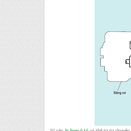
Vì vậy,
ly hợp ô tô
có thể từ từ chuyển 