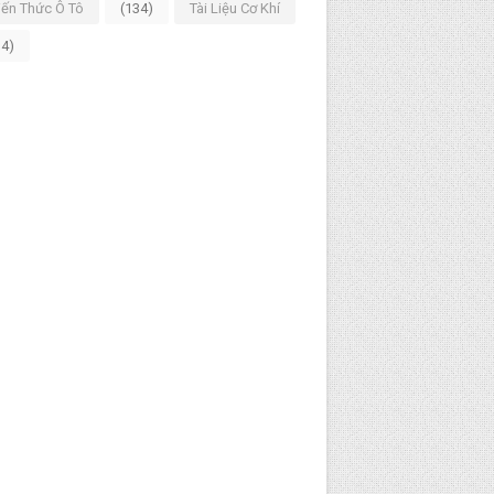
iến Thức Ô Tô
(134)
Tài Liệu Cơ Khí
14)