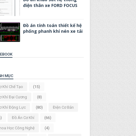
điện thân xe FORD FOCUS
Đồ án tính toán thiết kế hệ
phống phanh khí nén xe tải
CEBOOK
NH MỤC
ơ Khí Chế Tạo
(15)
ơ Khí Đại Cương
(8)
ơ Khí Động Lực
(80)
Điện Cơ Bản
6)
Đồ Án Cơ Khí
(66)
hoa Học Công Nghệ
(4)