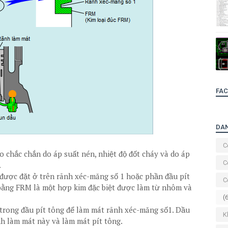
FA
DA
C
o chắc chắn do áp suất nén, nhiệt độ đốt cháy và do áp
C
.
 được đặt ở trên rãnh xéc-măng số 1 hoặc phần đầu pít
C
bằng FRM là một hợp kim đặc biệt được làm từ nhôm và
(
 trong đầu pít tông để làm mát rãnh xéc-măng số1. Dầu
K
h làm mát này và làm mát pít tông.