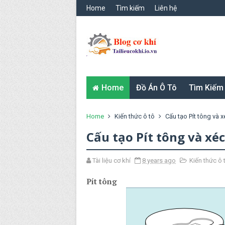
Home
Tìm kiếm
Liên hệ
Home
Đồ Án Ô Tô
Tìm Kiếm
Home
Kiến thức ô tô
Cấu tạo Pít tông và
Cấu tạo Pít tông và xé
Tài liệu cơ khí
8 years ago
Kiến thức ô 
Pít tông