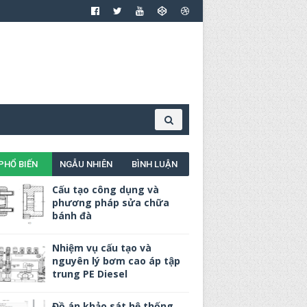
PHỔ BIẾN
NGẪU NHIÊN
BÌNH LUẬN
Cấu tạo công dụng và
phương pháp sửa chữa
bánh đà
Nhiệm vụ cấu tạo và
nguyên lý bơm cao áp tập
trung PE Diesel
Đồ án khảo sát hệ thống