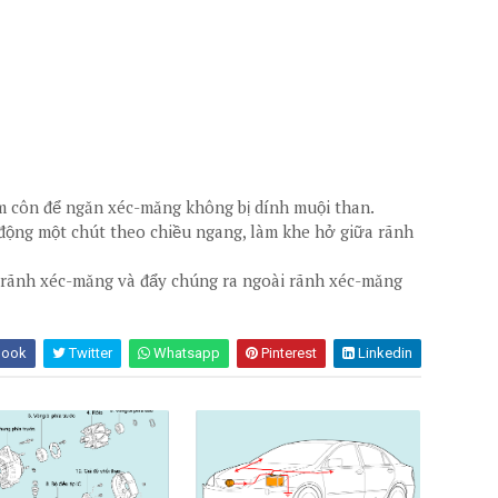
m côn để ngăn xéc-măng không bị dính muội than.
 động một chút theo chiều ngang, làm khe hở giữa rãnh
 rãnh xéc-măng và đẩy chúng ra ngoài rãnh xéc-măng
book
Twitter
Whatsapp
Pinterest
Linkedin