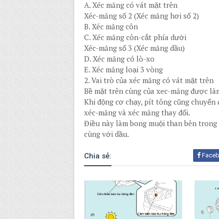
A. Xéc măng có vát mặt trên
Xéc-măng số 2 (Xéc măng hơi số 2)
B. Xéc măng côn
C. Xéc măng côn-cắt phía dưới
Xéc-măng số 3 (Xéc măng dầu)
D. Xéc măng có lò-xo
E. Xéc măng loại 3 vòng
2.
Vai trò của xéc măng có vát mặt trên
Bề mặt trên cùng của xec-măng được là
Khi động cơ chạy, pít tông cũng chuyển
xéc-măng và xéc măng thay đổi.
Điều này làm bong muội than bên trong
cùng với dầu.
Chia sẻ:
Face