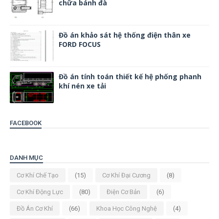
chữa bánh đà
Đồ án khảo sát hệ thống điện thân xe
FORD FOCUS
Đồ án tính toán thiết kế hệ phống phanh
khí nén xe tải
FACEBOOK
DANH MỤC
Cơ Khí Chế Tạo
(15)
Cơ Khí Đại Cương
(8)
Cơ Khí Động Lực
(80)
Điện Cơ Bản
(6)
Đồ Án Cơ Khí
(66)
Khoa Học Công Nghệ
(4)