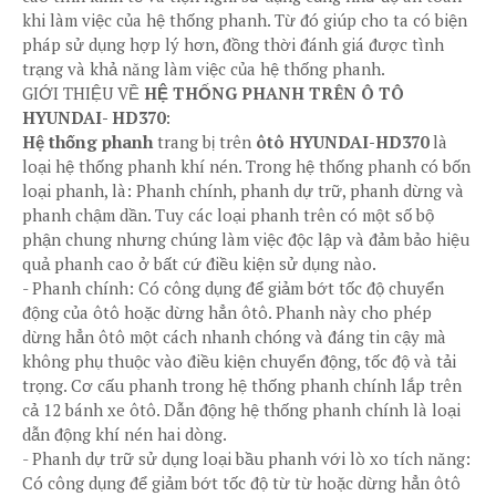
khi làm việc của hệ thống phanh. Từ đó giúp cho ta có biện
pháp sử dụng hợp lý hơn, đồng thời đánh giá được tình
trạng và khả năng làm việc của hệ thống phanh.
GIỚI THIỆU VỀ
HỆ THỐNG PHANH TRÊN Ô TÔ
HYUNDAI- HD370
:
Hệ thống phanh
trang bị trên
ôtô HYUNDAI-HD370
là
loại hệ thống phanh khí nén. Trong hệ thống phanh có bốn
loại phanh, là: Phanh chính, phanh dự trữ, phanh dừng và
phanh chậm dần. Tuy các loại phanh trên có một số bộ
phận chung nhưng chúng làm việc độc lập và đảm bảo hiệu
quả phanh cao ở bất cứ điều kiện sử dụng nào.
- Phanh chính: Có công dụng để giảm bớt tốc độ chuyển
động của ôtô hoặc dừng hẳn ôtô. Phanh này cho phép
dừng hẳn ôtô một cách nhanh chóng và đáng tin cậy mà
không phụ thuộc vào điều kiện chuyển động, tốc độ và tải
trọng. Cơ cấu phanh trong hệ thống phanh chính lắp trên
cả 12 bánh xe ôtô. Dẫn động hệ thống phanh chính là loại
dẫn động khí nén hai dòng.
- Phanh dự trữ sử dụng loại bầu phanh với lò xo tích năng:
Có công dụng để giảm bớt tốc độ từ từ hoặc dừng hẳn ôtô