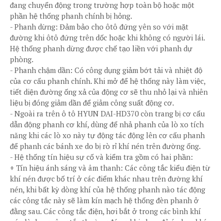
đang chuyển động trong trường hợp toàn bộ hoặc một
phần hệ thống phanh chính bị hỏng.
- Phanh dừng: Đảm bảo cho ôtô đứng yên so với mặt
đường khi ôtô đứng trên dốc hoặc khi không có người lái.
Hệ thống phanh dừng được chế tạo liền với phanh dự
phòng.
- Phanh chậm dần: Có công dụng giảm bớt tải và nhiệt độ
của cơ cấu phanh chính. Khi mở để hệ thống này làm việc,
tiết diện đường ống xả của động cơ sẽ thu nhỏ lại và nhiên
liệu bị đóng giảm dần để giảm công suất động cơ.
- Ngoài ra trên ô tô HYUN DAI-HD370 còn trang bị cơ cấu
dẫn động phanh cơ khí, dùng để nhả phanh của lò xo tích
năng khi các lò xo này tự động tác động lên cơ cấu phanh
để phanh các bánh xe do bị rò rỉ khí nén trên đường ống.
- Hệ thống tín hiệu sự cố và kiểm tra gồm có hai phần:
+ Tín hiệu ánh sáng và âm thanh: Các công tắc kiểu điện từ
khí nén được bố trí ở các điểm khác nhau trên đường khí
nén, khi bất kỳ dòng khí của hệ thống phanh nào tác động
các công tắc này sẽ làm kín mạch hệ thống đèn phanh ở
đằng sau. Các công tắc điện, hơi bắt ở trong các bình khí