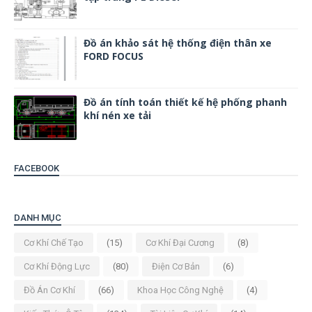
Đồ án khảo sát hệ thống điện thân xe
FORD FOCUS
Đồ án tính toán thiết kế hệ phống phanh
khí nén xe tải
FACEBOOK
DANH MỤC
Cơ Khí Chế Tạo
(15)
Cơ Khí Đại Cương
(8)
Cơ Khí Động Lực
(80)
Điện Cơ Bản
(6)
Đồ Án Cơ Khí
(66)
Khoa Học Công Nghệ
(4)