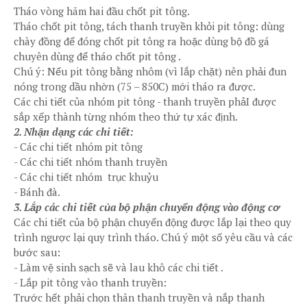
Tháo vòng hãm hai đầu chốt pit tông.
Tháo chốt pit tông, tách thanh truyền khỏi pit tông: dùng
chày đồng để đóng chốt pit tông ra hoặc dùng bộ đồ gá
chuyên dùng để tháo chốt pit tông .
Chú ý: Nếu pit tông bằng nhôm (vì lắp chặt) nên phải đun
nóng trong dầu nhờn (75 – 850C) mới tháo ra được.
Các chi tiết của nhóm pit tông - thanh truyền phảI được
sắp xếp thành từng nhóm theo thứ tự xác định.
2. Nhận dạng các chi tiết:
-
Các chi tiết nhóm pit tông
-
Các chi tiết nhóm thanh truyền
-
Các chi tiết nhóm trục khuỷu
-
Bánh đà.
3. Lắp các chi tiết của bộ phận chuyển động vào động cơ
Các chi tiết của bộ phận chuyển động được lắp lại theo quy
trình ngược lại quy trình tháo. Chú ý một số yêu cầu và các
bước sau:
-
Làm vệ sinh sạch sẽ và lau khô các chi tiết .
-
Lắp pit tông vào thanh truyền:
Trước hết phải chọn thân thanh truyền và nắp thanh