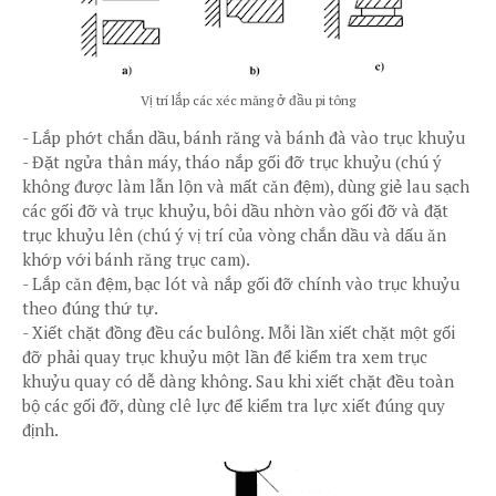
Vị trí lắp các xéc măng ở đầu pi tông
-
Lắp phớt chắn dầu, bánh răng và bánh đà vào trục khuỷu
-
Đặt ngửa thân máy, tháo nắp gối đỡ trục khuỷu (chú ý
không được làm lẫn lộn và mất căn đệm), dùng giẻ lau sạch
các gối đỡ và trục khuỷu, bôi dầu nhờn vào gối đỡ và đặt
trục khuỷu lên (chú ý vị trí của vòng chắn dầu và dấu ăn
khớp với bánh răng trục cam).
-
Lắp căn đệm, bạc lót và nắp gối đỡ chính vào trục khuỷu
theo đúng thứ tự.
-
Xiết chặt đồng đều các bulông. Mỗi lần xiết chặt một gối
đỡ phải quay trục khuỷu một lần để kiểm tra xem trục
khuỷu quay có dễ dàng không. Sau khi xiết chặt đều toàn
bộ các gối đỡ, dùng clê lực để kiểm tra lực xiết đúng quy
định.