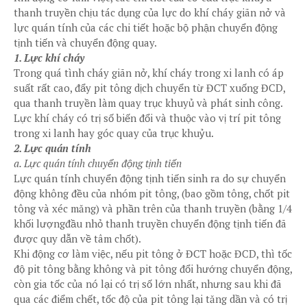
thanh truyền chịu tác dụng của lực do khí cháy giãn nở và
lực quán tính của các chi tiết hoặc bộ phận chuyển động
tịnh tiến và chuyển động quay.
1. Lực khí cháy
Trong quá tình cháy giãn nở, khí cháy trong xi lanh có áp
suất rất cao, đẩy pit tông dịch chuyển từ ĐCT xuống ĐCD,
qua thanh truyền làm quay trục khuyủ và phát sinh công.
Lực khí cháy có trị số biến đổi và thuộc vào vị trí pit tông
trong xi lanh hay góc quay của trục khuỷu.
2. Lực quán tính
a. Lực quán tính chuyển động tịnh tiến
Lực quán tính chuyển động tịnh tiến sinh ra do sự chuyển
động không đều của nhóm pit tông, (bao gồm tông, chốt pit
tông và xéc măng) và phần trên của thanh truyền (bằng 1/4
khối lượngđầu nhỏ thanh truyền chuyển động tịnh tiến đã
được quy dẫn về tâm chốt).
Khi động cơ làm việc, nếu pit tông ở ĐCT hoặc ĐCD, thì tốc
độ pit tông bằng không và pit tông đổi hướng chuyển động,
còn gia tốc của nó lại có trị số lớn nhất, nhưng sau khi đã
qua các điểm chết, tốc độ của pit tông lại tăng dần và có trị