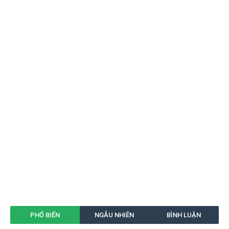
PHỔ BIẾN
NGẪU NHIÊN
BÌNH LUẬN