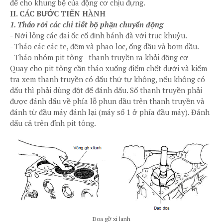
để cho khung bệ của động cơ chịu đựng.
II. CÁC BƯỚC TIẾN HÀNH
1. Tháo rời các chi tiết bộ phận chuyển động
-
Nới lỏng các đai ốc cố định bánh đà với trục khuỷu.
-
Tháo các các te, đệm và phao lọc, ống dầu và bơm dầu.
-
Tháo nhóm pit tông - thanh truyền ra khỏi động cơ
Quay cho pit tông cần tháo xuống điểm chết dưới và kiểm
tra xem thanh truyền có dấu thứ tự không, nếu không có
dấu thì phải dùng đột để đánh dấu. Số thanh truyền phải
được đánh dấu về phía lỗ phun dầu trên thanh truyền và
đánh từ đầu máy đánh lại (máy số 1 ở phía đầu máy). Đánh
dấu cả trên đỉnh pit tông.
Doa gờ xi lanh