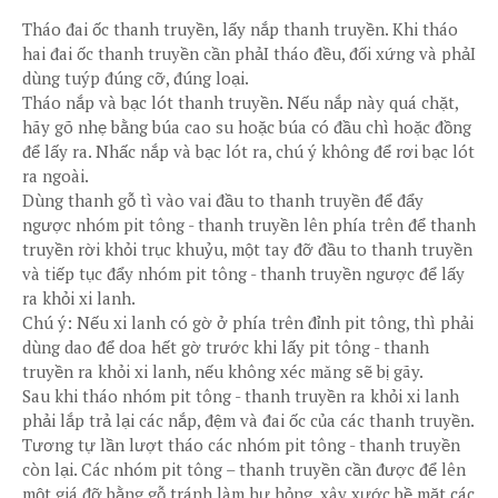
Tháo đai ốc thanh truyền, lấy nắp thanh truyền. Khi tháo
hai đai ốc thanh truyền cần phảI tháo đều, đối xứng và phảI
dùng tuýp đúng cỡ, đúng loại.
Tháo nắp và bạc lót thanh truyền. Nếu nắp này quá chặt,
hãy gõ nhẹ bằng búa cao su hoặc búa có đầu chì hoặc đồng
để lấy ra. Nhấc nắp và bạc lót ra, chú ý không để rơi bạc lót
ra ngoài.
Dùng thanh gỗ tì vào vai đầu to thanh truyền để đẩy
ngược nhóm pit tông - thanh truyền lên phía trên để thanh
truyền rời khỏi trục khuỷu, một tay đỡ đầu to thanh truyền
và tiếp tục đẩy nhóm pit tông - thanh truyền ngược để lấy
ra khỏi xi lanh.
Chú ý: Nếu xi lanh có gờ ở phía trên đỉnh pit tông, thì phải
dùng dao để doa hết gờ trước khi lấy pit tông - thanh
truyền ra khỏi xi lanh, nếu không xéc măng sẽ bị gãy.
Sau khi tháo nhóm pit tông - thanh truyền ra khỏi xi lanh
phải lắp trả lại các nắp, đệm và đai ốc của các thanh truyền.
Tương tự lần lượt tháo các nhóm pit tông - thanh truyền
còn lại. Các nhóm pit tông – thanh truyền cần được để lên
một giá đỡ bằng gỗ tránh làm hư hỏng, xây xước bề mặt các