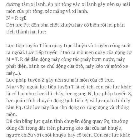
đường tâm xi lanh, ép pit tông vào xi lanh gây nên sự mài
mòn của pit tông, xéc măng và xi lanh.
N = P. tgB
Dời lực Ptt đến tâm chốt khuỷu hay cổ biên rồi lại phân
tích thành hai lực:
Lực tiếp tuyến T làm quay trục khuỷu và truyền công suất
ra ngoài. Lực tiếp tuyến T tạo ra mô men quay của động cơ
M = T. R để dẫn động máy công tác (máy bơm nước, máy
phát điện, bánh xe chủ động của ôtô, máy kéo và môtô xe
máy...).
Lực pháp tuyến Z gây nên sự mài mòn của cổ trục.
Như vậy, ngoài lực tiếp tuyến T là có ích, còn các lực khác
là có hại như: lực khí cháy, lực ngang N, lực pháp tuyến Z,
lực quán tính chuyển động tịnh tiến Pj và lực quán tính ly
tâm Pq . Các lực này làm cho động cơ rung động và chóng
mòn.
Để cân bằng lực quán tính chuyển động quay Pq, thường
dùng đối trọng đặt trên phương kéo dài của má khuỷu,
ngược chiều với chốt khuỷu hay cổ biên. Còn các lực khác