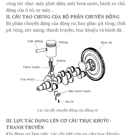
công tác như: máy phát điện, máy bơm nước, bánh xe chủ
động của ô tô, xe máy…
II. CẤU TẠO CHUNG CỦA BỘ PHẬN CHUYỂN ĐỘNG
Bộ phận chuyển động của động cơ, bao gồm: pit tông, chốt
pit tông, xéc măng, thanh truyền, trục khuỷu và bánh đà.
Các chi tiết chuyển động của động cơ
III. LỰC TÁC DỤNG LÊN CƠ CẤU TRỤC KHUỶU -
THANH TRUYỀN
Khi động cơ làm việc, các chi tiết của cơ cấu trục khuỷu