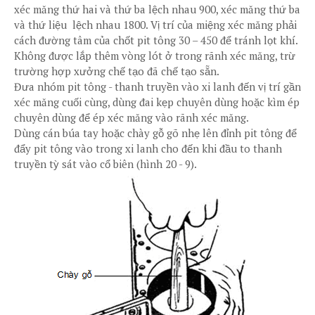
xéc măng thứ hai và thứ ba lệch nhau 900, xéc măng thứ ba
và thứ liệu lệch nhau 1800. Vị trí của miệng xéc măng phải
cách đường tâm của chốt pit tông 30 – 450 để tránh lọt khí.
Không được lắp thêm vòng lót ở trong rãnh xéc măng, trừ
trường hợp xưởng chế tạo đã chế tạo sẵn.
Đưa nhóm pit tông - thanh truyền vào xi lanh đến vị trí gần
xéc măng cuối cùng, dùng đai kẹp chuyên dùng hoặc kìm ép
chuyên dùng để ép xéc măng vào rãnh xéc măng.
Dùng cán búa tay hoặc chày gỗ gõ nhẹ lên đỉnh pit tông để
đẩy pit tông vào trong xi lanh cho đến khi đầu to thanh
truyền tỳ sát vào cổ biên (hình 20 - 9).