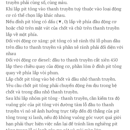
truyền phải cùng số, cùng màu.
Khi lắp pit tông vào thanh truyền tuỳ thuộc vào loại động
cơ có thể chọn lắp khác nhau.
Nếu đỉnh pit tông có dấu (▼, 0) lắp về phía đầu động cơ
hoặc chữ trên mặt vát của chốt và chữ trên thanh truyền
lắp về một phía.
Đối với động cơ xăng: pit tông có xẻ rãnh thì lỗ phun dầu
trên đầu to thanh truyền và phần xẻ rãnh phải đối diện với
nhau
Đối với động cơ diesel: đầu to thanh truyền cắt xiên 450
lắp theo chiều quay của động cơ, phần lõm ở đỉnh pit tông
quay về phía lắp vòi phun.
Lắp chốt pit tông vào bệ chốt và đầu nhỏ thanh truyền.
Yêu cầu chốt pit tông phải chuyển động êm dịu trong bệ
chốt và trong đầu nhỏ thanh truyền.
Sau khi lắp nhóm pit tông - thanh truyền, cần kiểm tra độ
vuông góc của pit tông với đường tâm lỗ đầu to thanh
truyền vì nó sẽ ảnh hưởng trực tiếp đến độ thẳng của pit
tông trong xi lanh, nếu độ không vuông góc vượt quá giới
hạn phải thực hiện việc nắn lại để tránh làm nghiêng pit